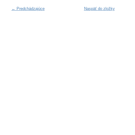
← Predchádzajúce
Naspäť do zložky
KA