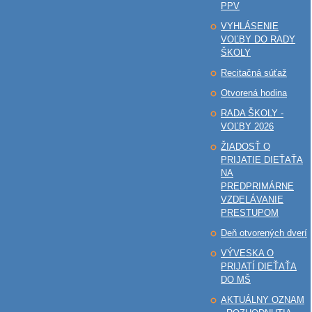
PPV
VYHLÁSENIE
VOĽBY DO RADY
ŠKOLY
Recitačná súťaž
Otvorená hodina
RADA ŠKOLY -
VOĽBY 2026
ŽIADOSŤ O
PRIJATIE DIEŤAŤA
NA
PREDPRIMÁRNE
VZDELÁVANIE
PRESTUPOM
Deň otvorených dverí
VÝVESKA O
PRIJATÍ DIEŤAŤA
DO MŠ
AKTUÁLNY OZNAM