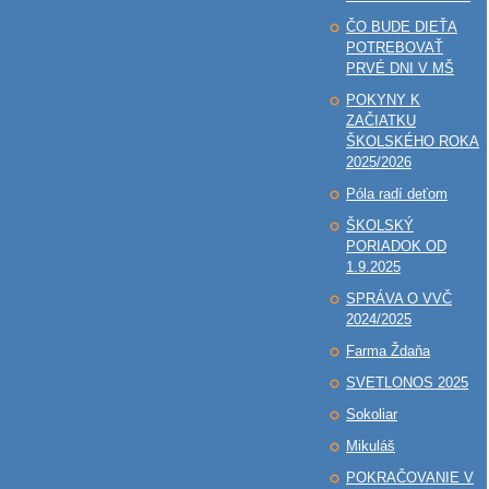
ČO BUDE DIEŤA
POTREBOVAŤ
PRVÉ DNI V MŠ
POKYNY K
ZAČIATKU
ŠKOLSKÉHO ROKA
2025/2026
Póla radí deťom
ŠKOLSKÝ
PORIADOK OD
1.9.2025
SPRÁVA O VVČ
2024/2025
Farma Ždaňa
SVETLONOS 2025
Sokoliar
Mikuláš
POKRAČOVANIE V