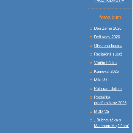
- ROZHODNUTIA
fotoalbum
Deň Zeme 2026
Deň vody 2026
Otvorená hodina
Recitačná súťaž
Vtáčia búdka
Karneval 2026
Mikuláš
Póla radí deťom
Rozlúčka
predškolákov 2025
MDD ‘25
,,Bubnovačka s
Martinom Mojžišom”