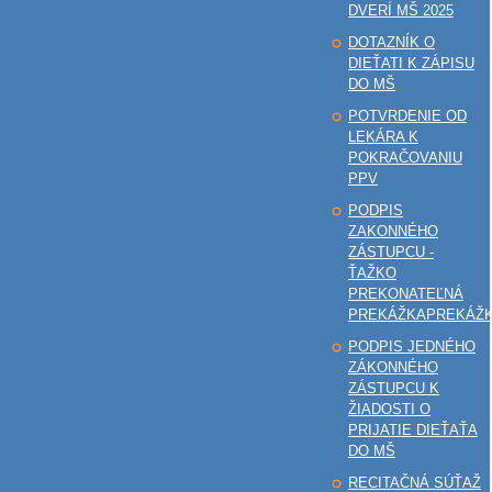
DVERÍ MŠ 2025
DOTAZNÍK O
DIEŤATI K ZÁPISU
DO MŠ
POTVRDENIE OD
LEKÁRA K
POKRAČOVANIU
PPV
PODPIS
ZAKONNÉHO
ZÁSTUPCU -
ŤAŽKO
PREKONATEĽNÁ
PREKÁŽKAPREKÁŽ
PODPIS JEDNÉHO
ZÁKONNÉHO
ZÁSTUPCU K
ŽIADOSTI O
PRIJATIE DIEŤAŤA
DO MŠ
RECITAČNÁ SÚŤAŽ