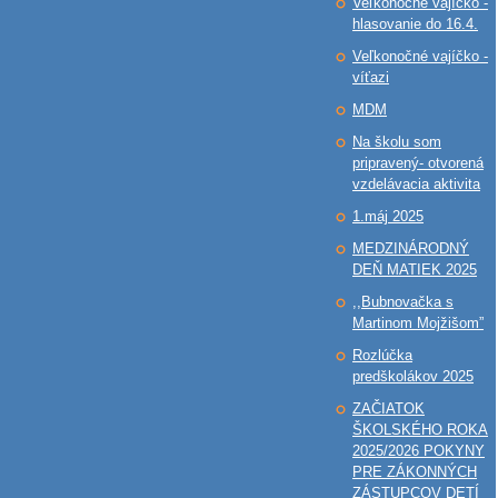
Veľkonočné vajíčko -
hlasovanie do 16.4.
Veľkonočné vajíčko -
víťazi
MDM
Na školu som
pripravený- otvorená
vzdelávacia aktivita
1.máj 2025
MEDZINÁRODNÝ
DEŇ MATIEK 2025
,,Bubnovačka s
Martinom Mojžišom”
Rozlúčka
predškolákov 2025
ZAČIATOK
ŠKOLSKÉHO ROKA
2025/2026 POKYNY
PRE ZÁKONNÝCH
ZÁSTUPCOV DETÍ