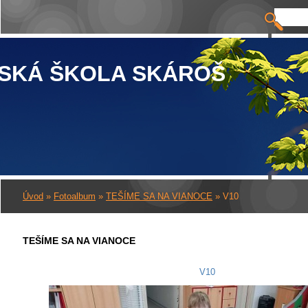
SKÁ ŠKOLA SKÁROŠ
Úvod
»
Fotoalbum
»
TEŠÍME SA NA VIANOCE
»
V10
TEŠÍME SA NA VIANOCE
V10