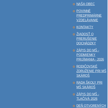
NAŠA OBEC
POVINNÉ
PREDPRIMÁRNE
VZDELÁVANIE
KONTAKTY
ŽIADOSŤ O
PRERUŠENIE
DOCHÁDZKY
ZÁPIS DO MŠ -
PODMIENKY
PRIJÍMANIA - 2026
RODIČOVSKÉ
ZDRUŽENIE PRI MŠ
SKÁROŠ
RADA ŠKOLY PRI
MŠ SKÁROŠ
ZÁPIS DO MŠ -
TLAČIVÁ 2026
DEŇ OTVORENÝCH