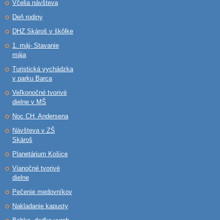
Včelia návšteva
Deň rodiny
DHZ Skároš v škôlke
1. máj- Stavanie
mája
Turistická vychádzka
v parku Barca
Veľkonočné tvorivé
dielne v MŠ
Noc CH. Andersena
Návšteva v ZŠ
Skároš
Planetárium Košice
Vianočné tvorivé
dielne
Pečenie medovníkov
Nakladanie kapusty