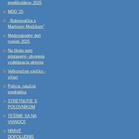
predškolákov 2025
MDD ‘25
,,Bubnovačka s
Martinom Mojžišom”
Medzinárodný deň
matiek 2025
Na školu som
pripravený- otvorená
vzdelávacia aktivita
Veľkonočné vajíčko -
víťazi
Polícia -náučná
prednáška
STRETNUTIE S
POĽOVNÍKOM
TEŠÍME SA NA
VIANOCE
HRAVÉ
DOPOLUDNIE