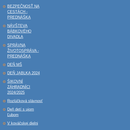
BEZPEČNOSŤ NA
CESTÁCH -
PREDNÁŠKA
NÁVŠTEVA
BÁBKOVÉHO
DIVADLA
SPRÁVNA
ŽIVOTOSPRÁVA -
PREDNÁŠKA
DEŇ MŠ
DEŇ JABLKA 2024
ŠIKOVNÍ
ZÁHRADNÍCI
2024/2025
Rozlúčková slávnosť
Deň detí s ujom
Ľubom
V kováčskej dielni