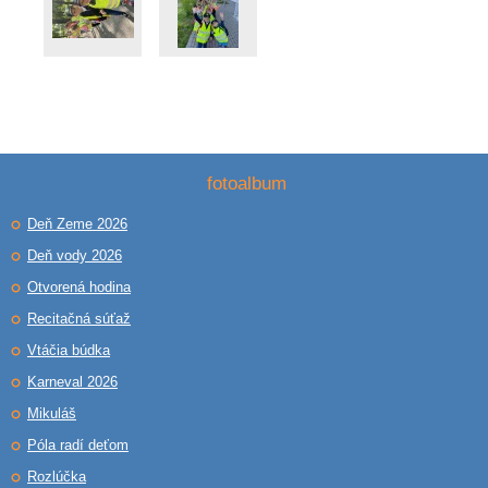
fotoalbum
Deň Zeme 2026
Deň vody 2026
Otvorená hodina
Recitačná súťaž
Vtáčia búdka
Karneval 2026
Mikuláš
Póla radí deťom
Rozlúčka