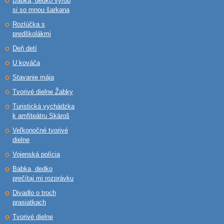
Babka, dedko vyrob
si so mnou šarkana
Rozlúčka s
predškolákmi
Deň detí
U kováča
Stavanie mája
Tvorivé dielne Žabky
Turistická vychádzka
k amfiteátru Skároš
Veľkonočné tvorivé
dielne
Vojenská polícia
Babka, dedko
prečítaj mi rozprávku
Divadlo o troch
prasiatkach
Tvorivé dielne