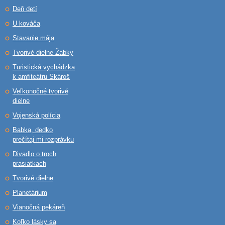
Deň detí
U kováča
Stavanie mája
Tvorivé dielne Žabky
Turistická vychádzka
k amfiteátru Skároš
Veľkonočné tvorivé
dielne
Vojenská polícia
Babka, dedko
prečítaj mi rozprávku
Divadlo o troch
prasiatkach
Tvorivé dielne
Planetárium
Vianočná pekáreň
Koľko lásky sa