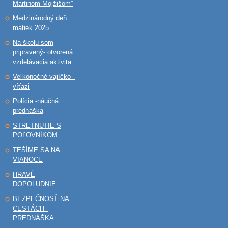
Martinom Mojžišom”
Medzinárodný deň
matiek 2025
Na školu som
pripravený- otvorená
vzdelávacia aktivita
Veľkonočné vajíčko -
víťazi
Polícia -náučná
prednáška
STRETNUTIE S
POĽOVNÍKOM
TEŠÍME SA NA
VIANOCE
HRAVÉ
DOPOLUDNIE
BEZPEČNOSŤ NA
CESTÁCH -
PREDNÁŠKA