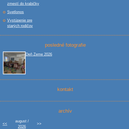
zmestí do krabičky
Svetlonos
Vystúpenie pre
starých rodičov
posledné fotografie
Deň Zeme 2026
kontakt
archív
august /
<<
>>
2026