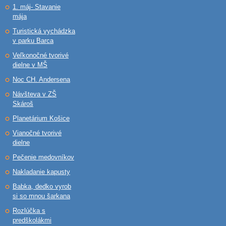
1. máj- Stavanie
mája
Turistická vychádzka
v parku Barca
Veľkonočné tvorivé
dielne v MŠ
Noc CH. Andersena
Návšteva v ZŠ
Skároš
Planetárium Košice
Vianočné tvorivé
dielne
Pečenie medovníkov
Nakladanie kapusty
Babka, dedko vyrob
si so mnou šarkana
Rozlúčka s
predškolákmi