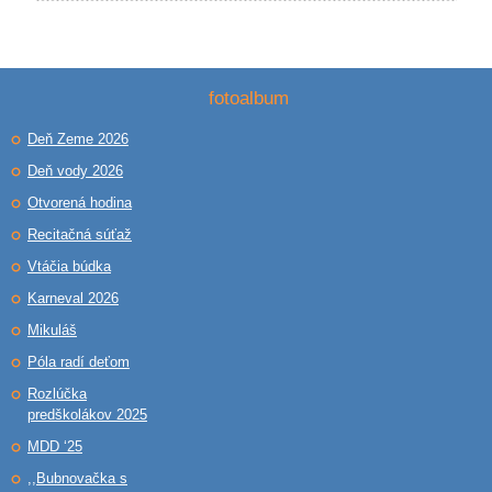
fotoalbum
Deň Zeme 2026
Deň vody 2026
Otvorená hodina
Recitačná súťaž
Vtáčia búdka
Karneval 2026
Mikuláš
Póla radí deťom
Rozlúčka
predškolákov 2025
MDD ‘25
,,Bubnovačka s