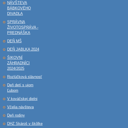
NÁVŠTEVA
BÁBKOVÉHO
DIVADLA
SPRÁVNA
ŽIVOTOSPRÁVA -
PREDNÁŠKA
DEŇ MŠ
DEŇ JABLKA 2024
ŠIKOVNÍ
ZÁHRADNÍCI
2024/2025
Rozlúčková slávnosť
Deň detí s ujom
Ľubom
V kováčskej dielni
Včelia návšteva
Deň rodiny
DHZ Skároš v škôlke