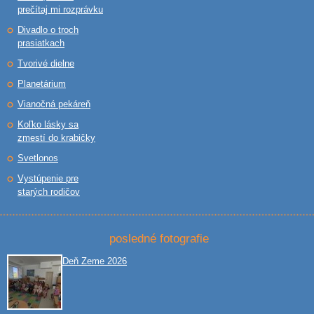
prečítaj mi rozprávku
Divadlo o troch
prasiatkach
Tvorivé dielne
Planetárium
Vianočná pekáreň
Koľko lásky sa
zmestí do krabičky
Svetlonos
Vystúpenie pre
starých rodičov
posledné fotografie
Deň Zeme 2026