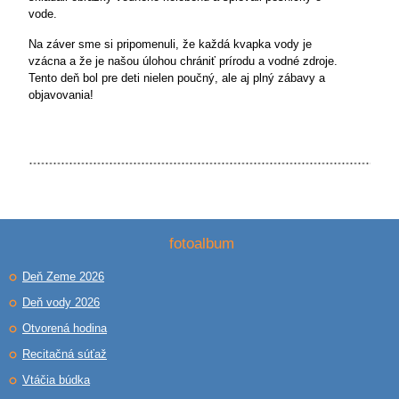
vode.
Na záver sme si pripomenuli, že každá kvapka vody je
vzácna a že je našou úlohou chrániť prírodu a vodné zdroje.
Tento deň bol pre deti nielen poučný, ale aj plný zábavy a
objavovania!
fotoalbum
Deň Zeme 2026
Deň vody 2026
Otvorená hodina
Recitačná súťaž
Vtáčia búdka