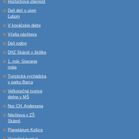
Rozlúčková slávnosť
Deň detí s ujom
Ľubom
V kováčskej dielni
Včelia návšteva
Deň rodiny
DHZ Skároš v škôlke
1. máj- Stavanie
mája
Turistická vychádzka
v parku Barca
Veľkonočné tvorivé
dielne v MŠ
Noc CH. Andersena
Návšteva v ZŠ
Skároš
Planetárium Košice
Vianočné tvorivé