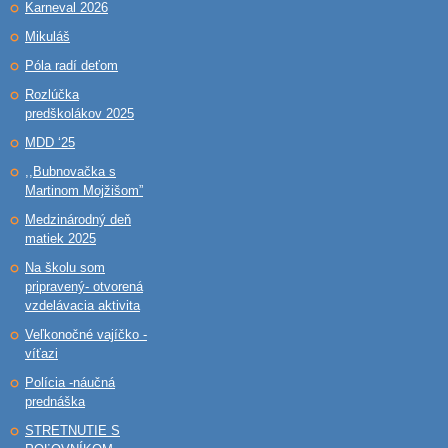
Karneval 2026
Mikuláš
Póla radí deťom
Rozlúčka
predškolákov 2025
MDD ‘25
,,Bubnovačka s
Martinom Mojžišom”
Medzinárodný deň
matiek 2025
Na školu som
pripravený- otvorená
vzdelávacia aktivita
Veľkonočné vajíčko -
víťazi
Polícia -náučná
prednáška
STRETNUTIE S