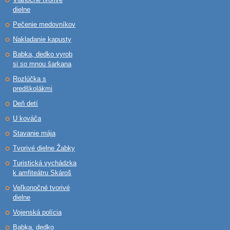
dielne
Pečenie medovníkov
Nakladanie kapusty
Babka, dedko vyrob
si so mnou šarkana
Rozlúčka s
predškolákmi
Deň detí
U kováča
Stavanie mája
Tvorivé dielne Žabky
Turistická vychádzka
k amfiteátru Skároš
Veľkonočné tvorivé
dielne
Vojenská polícia
Babka, dedko