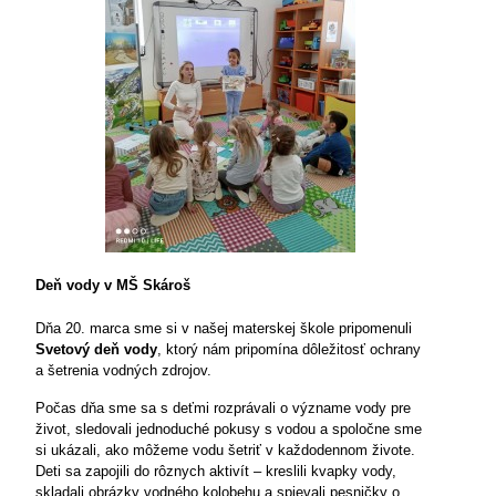
Deň vody v MŠ Skároš
Dňa 20. marca sme si v našej materskej škole pripomenuli
Svetový deň vody
, ktorý nám pripomína dôležitosť ochrany
a šetrenia vodných zdrojov.
Počas dňa sme sa s deťmi rozprávali o význame vody pre
život, sledovali jednoduché pokusy s vodou a spoločne sme
si ukázali, ako môžeme vodu šetriť v každodennom živote.
Deti sa zapojili do rôznych aktivít – kreslili kvapky vody,
skladali obrázky vodného kolobehu a spievali pesničky o