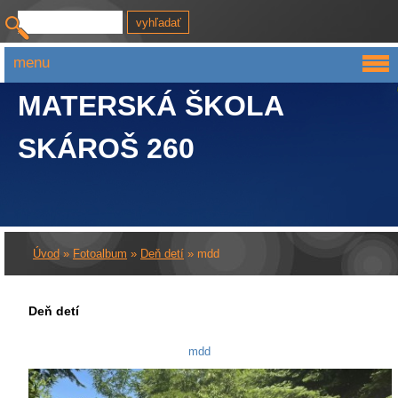
menu
MATERSKÁ ŠKOLA
SKÁROŠ 260
Úvod
»
Fotoalbum
»
Deň detí
»
mdd
Deň detí
mdd