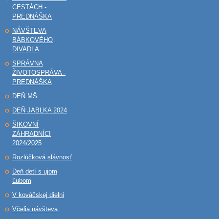
CESTÁCH -
PREDNÁŠKA
NÁVŠTEVA
BÁBKOVÉHO
DIVADLA
SPRÁVNA
ŽIVOTOSPRÁVA -
PREDNÁŠKA
DEŇ MŠ
DEŇ JABLKA 2024
ŠIKOVNÍ
ZÁHRADNÍCI
2024/2025
Rozlúčková slávnosť
Deň detí s ujom
Ľubom
V kováčskej dielni
Včelia návšteva