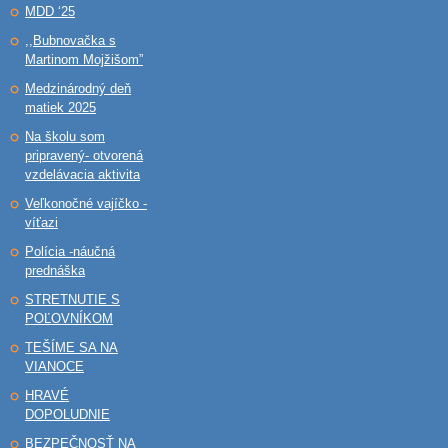
MDD ‘25
,,Bubnovačka s
Martinom Mojžišom”
Medzinárodný deň
matiek 2025
Na školu som
pripravený- otvorená
vzdelávacia aktivita
Veľkonočné vajíčko -
víťazi
Polícia -náučná
prednáška
STRETNUTIE S
POĽOVNÍKOM
TEŠÍME SA NA
VIANOCE
HRAVÉ
DOPOLUDNIE
BEZPEČNOSŤ NA