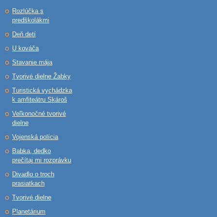
Rozlúčka s
predškolákmi
Deň detí
U kováča
Stavanie mája
Tvorivé dielne Žabky
Turistická vychádzka
k amfiteátru Skároš
Veľkonočné tvorivé
dielne
Vojenská polícia
Babka, dedko
prečítaj mi rozprávku
Divadlo o troch
prasiatkach
Tvorivé dielne
Planetárium