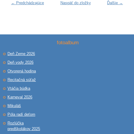
← Predchádzajúce
Naspäť do zložky
Ďalšie →
fotoalbum
Deň Zeme 2026
Deň vody 2026
Otvorená hodina
Recitačná súťaž
Vtáčia búdka
Karneval 2026
Mikuláš
Póla radí deťom
Rozlúčka
predškolákov 2025