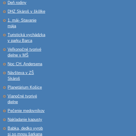
Deň rodiny
DHZ Skároš v škôlke
1. máj- Stavanie
mája
Turistická vychádzka
v parku Barca
Veľkonočné tvorivé
dielne v MŠ
Noc CH. Andersena
Návšteva v ZŠ
Skároš
Planetárium Košice
Vianočné tvorivé
dielne
Pečenie medovníkov
Nakladanie kapusty
Babka, dedko vyrob
si so mnou šarkana