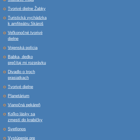
Tvorivé dielne Žabky
Turistická vychádzka
k amfiteátru Skároš
Veľkonočné tvorivé
dielne
Vojenská polícia
Babka, dedko
prečítaj mi rozprávku
Divadlo o troch
prasiatkach
Tvorivé dielne
Planetárium
Vianočná pekáreň
Koľko lásky sa
zmestí do krabičky
Svetlonos
Vystúpenie pre