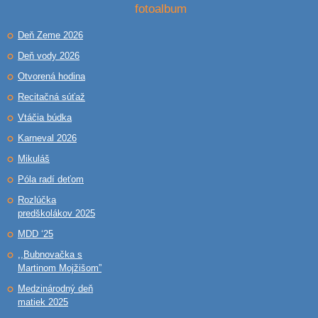
fotoalbum
Deň Zeme 2026
Deň vody 2026
Otvorená hodina
Recitačná súťaž
Vtáčia búdka
Karneval 2026
Mikuláš
Póla radí deťom
Rozlúčka
predškolákov 2025
MDD ‘25
,,Bubnovačka s
Martinom Mojžišom”
Medzinárodný deň
matiek 2025