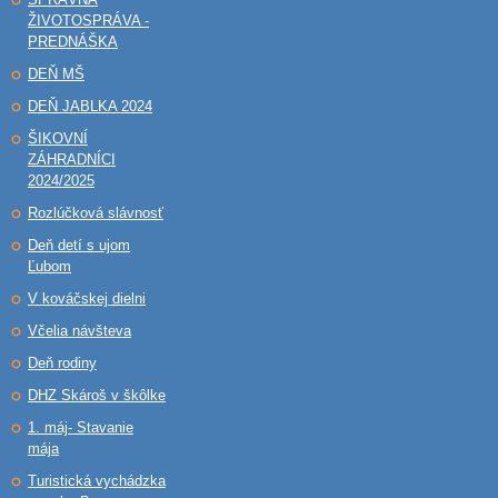
ŽIVOTOSPRÁVA -
PREDNÁŠKA
DEŇ MŠ
DEŇ JABLKA 2024
ŠIKOVNÍ
ZÁHRADNÍCI
2024/2025
Rozlúčková slávnosť
Deň detí s ujom
Ľubom
V kováčskej dielni
Včelia návšteva
Deň rodiny
DHZ Skároš v škôlke
1. máj- Stavanie
mája
Turistická vychádzka