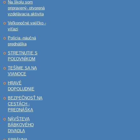
Na školu som
pripravený- otvorená
vzdelávacia aktivita
Veľkonočné vajíčko -
víťazi
Polícia -náučná
prednáška
STRETNUTIE S
POĽOVNÍKOM
TEŠÍME SA NA
VIANOCE
HRAVÉ
DOPOLUDNIE
BEZPEČNOSŤ NA
CESTÁCH -
PREDNÁŠKA
NÁVŠTEVA
BÁBKOVÉHO
DIVADLA
SPRÁVNA