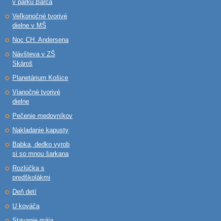
v parku Barca
Veľkonočné tvorivé
dielne v MŠ
Noc CH. Andersena
Návšteva v ZŠ
Skároš
Planetárium Košice
Vianočné tvorivé
dielne
Pečenie medovníkov
Nakladanie kapusty
Babka, dedko vyrob
si so mnou šarkana
Rozlúčka s
predškolákmi
Deň detí
U kováča
Stavanie mája